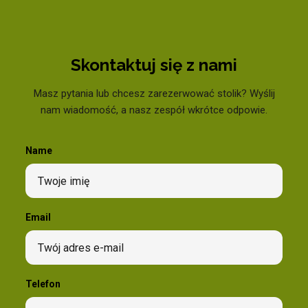
Skontaktuj się z nami
Masz pytania lub chcesz zarezerwować stolik? Wyślij
nam wiadomość, a nasz zespół wkrótce odpowie.
Name
Email
Telefon