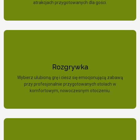
atrakcjach przygotowanych dla gości.
Rozgrywka
Wybierz ulubioną grę i ciesz się emocjonującą zabawą
przy profesjonalnie przygotowanych stołach w
komfortowym, nowoczesnym otoczeniu.