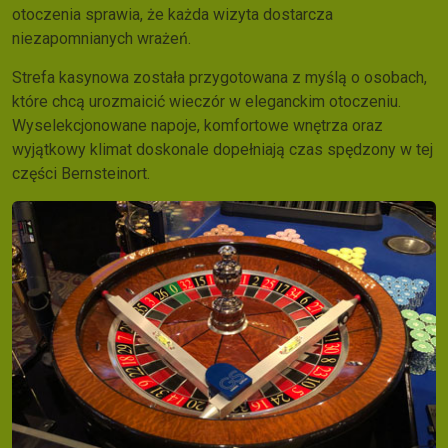
otoczenia sprawia, że każda wizyta dostarcza
niezapomnianych wrażeń.
Strefa kasynowa została przygotowana z myślą o osobach,
które chcą urozmaicić wieczór w eleganckim otoczeniu.
Wyselekcjonowane napoje, komfortowe wnętrza oraz
wyjątkowy klimat doskonale dopełniają czas spędzony w tej
części Bernsteinort.