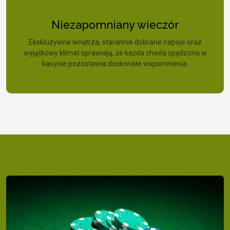
Niezapomniany wieczór
Ekskluzywne wnętrza, starannie dobrane napoje oraz
wyjątkowy klimat sprawiają, że każda chwila spędzona w
kasynie pozostawia doskonałe wspomnienia.