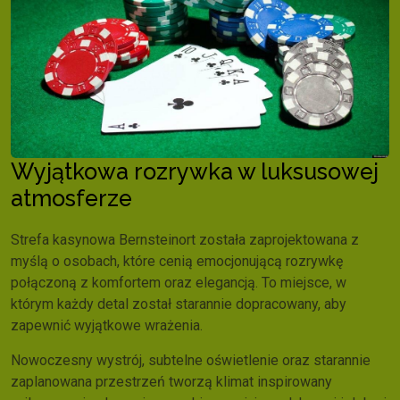
Wyjątkowa rozrywka w luksusowej
atmosferze
Strefa kasynowa Bernsteinort została zaprojektowana z
myślą o osobach, które cenią emocjonującą rozrywkę
połączoną z komfortem oraz elegancją. To miejsce, w
którym każdy detal został starannie dopracowany, aby
zapewnić wyjątkowe wrażenia.
Nowoczesny wystrój, subtelne oświetlenie oraz starannie
zaplanowana przestrzeń tworzą klimat inspirowany