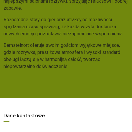
najlepszymi salonami rozrywki, sprzyjając relaksowi i dobrej
zabawie.
Różnorodne stoły do gier oraz atrakcyjne możliwości
spędzania czasu sprawiają, że każda wizyta dostarcza
nowych emocji i pozostawia niezapomniane wspomnienia.
Bernsteinort oferuje swoim gościom wyjątkowe miejsce,
gdzie rozrywka, prestiżowa atmosfera i wysoki standard
obsługi łączą się w harmonijną całość, tworząc
niepowtarzalne doświadczenie.
Dane kontaktowe