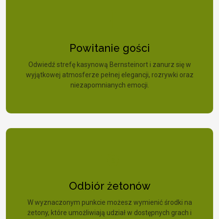
Powitanie gości
Odwiedź strefę kasynową Bernsteinort i zanurz się w
wyjątkowej atmosferze pełnej elegancji, rozrywki oraz
niezapomnianych emocji.
Odbiór żetonów
W wyznaczonym punkcie możesz wymienić środki na
żetony, które umożliwiają udział w dostępnych grach i